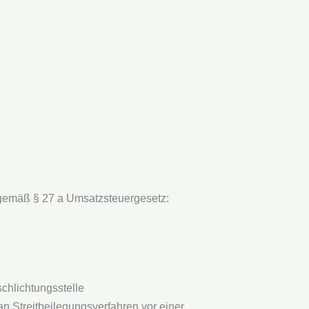
gemäß § 27 a Umsatzsteuergesetz:
schlichtungs­stelle
, an Streitbeilegungsverfahren vor einer