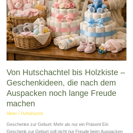
dem
Auspacken
noch
lange
Freude
machen
Von Hutschachtel bis Holzkiste –
Geschenkideen, die nach dem
Auspacken noch lange Freude
machen
Ideen
/
Huhuhuzeit
Geschenke zur Geburt: Mehr als nur ein Präsent Ein
Geschenk zur Geburt soll nicht nur Freude beim Auspacken