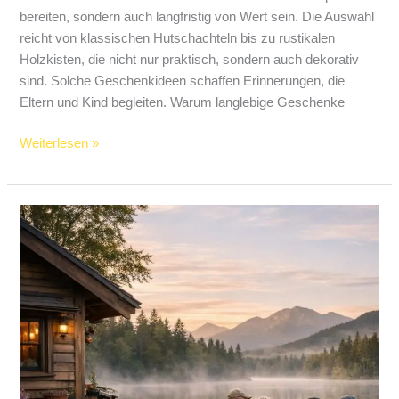
bereiten, sondern auch langfristig von Wert sein. Die Auswahl
reicht von klassischen Hutschachteln bis zu rustikalen
Holzkisten, die nicht nur praktisch, sondern auch dekorativ
sind. Solche Geschenkideen schaffen Erinnerungen, die
Eltern und Kind begleiten. Warum langlebige Geschenke
Weiterlesen »
Urlaubsplanung
leicht
gemacht:
So
finden
Sie
das
perfekte
Reiseziel