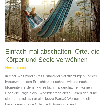
die
Körper
und
Seele
verwöhnen
Einfach mal abschalten: Orte, die
Körper und Seele verwöhnen
Ideen
/
admin
In einer Welt voller Stress, ständiger Verpflichtungen und der
immerwährenden Erreichbarkeit sehnen wir uns nach
Momenten, in denen wir einfach mal durchatmen können.
Doch die Frage bleibt: Wo findet man diese Oasen der Ruhe,
die mehr sind als nur eine kurze Pause? Wellnesshotels
bieten genau das – Orte, die Entspannung und