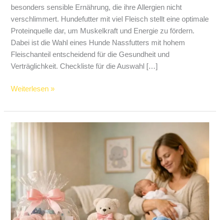
besonders sensible Ernährung, die ihre Allergien nicht
verschlimmert. Hundefutter mit viel Fleisch stellt eine optimale
Proteinquelle dar, um Muskelkraft und Energie zu fördern.
Dabei ist die Wahl eines Hunde Nassfutters mit hohem
Fleischanteil entscheidend für die Gesundheit und
Verträglichkeit. Checkliste für die Auswahl […]
Weiterlesen »
Von
Hutschachtel
bis
Holzkiste
–
Geschenkideen,
die
nach