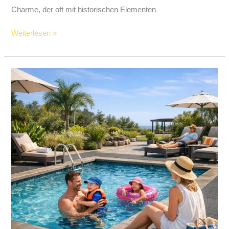
Charme, der oft mit historischen Elementen
Weiterlesen »
So
schützen
Sie
Ihre
Gäste:
Einfacher
Einbau
rutschfester
Matten
für
mehr
Sicherheit
am