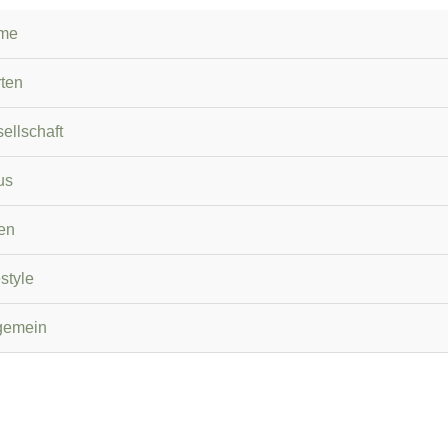
me
ten
ellschaft
us
en
estyle
gemein